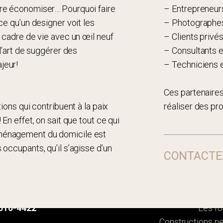
ire économiser… Pourquoi faire
– Entrepreneurs
ce qu’un designer voit les
– Photographes
e cadre de vie avec un œil neuf
– Clients priv
 l’art de suggérer des
– Consultants e
jeur!
– Techniciens 
Ces partenaires
ions qui contribuent à la paix
réaliser des pr
En effet, on sait que tout ce qui
ménagement du domicile est
occupants, qu’il s’agisse d’un
CONTACTE
laisir de collaborer
Ac
mble !
@designerinterieur.net
Les pr
516-4422
Les fo
Constructions n