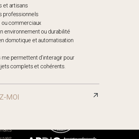
 et artisans
 professionnels
és ou commerciaux
n environnement ou durabilité
en domotique et automatisation
 me permettent d’interagir pour
ojets complets et cohérents.
Z-MOI
cueil
Bio
ojets
rfaits
euves