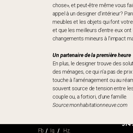
chose», et peut-être même vous fa
appel à un designer d’intérieur? Par
meubles et les objets qui font votr
et que les meilleurs d’entre eux ont
changements mineurs à l’impact ma
Un partenaire de la première heure
En plus, le designer trouve des solut
des ménages, ce qui n’a pas de prix! 
touche à l’aménagement ou au réa
souvent source de tension entre les 
couple ou, a fortiori, d’une famille.
Au p
Source:monhabitationneuve.com
ense
info
514 
Fb.
/
Ig.
/
Hz.