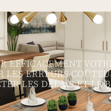
ER EFFICACEMENT VOTRE
R LES ERREURS COÛTEU
TER LES DÉLAIS ET LE 