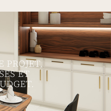
 PROJET,
SES ET
BUDGET.